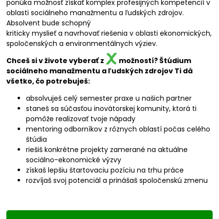
ponúka možnosť získať komplex profesijných kompetencií v
oblasti sociálneho manažmentu a ľudských zdrojov.
Absolvent bude schopný
kriticky myslieť a navrhovať riešenia v oblasti ekonomických,
spoločenských a environmentálnych výziev.
Chceš si v živote vyberať z
možností? Štúdium
sociálneho manažmentu a ľudských zdrojov Ti dá
všetko, čo potrebuješ:
absolvuješ celý semester praxe u našich partner
staneš sa súčasťou inovátorskej komunity, ktorá ti
pomôže realizovať tvoje nápady
mentoring odborníkov z rôznych oblastí počas celého
štúdia
riešiš konkrétne projekty zamerané na aktuálne
sociálno-ekonomické výzvy
získaš lepšiu štartovaciu pozíciu na trhu práce
rozvíjaš svoj potenciál a prinášaš spoločenskú zmenu